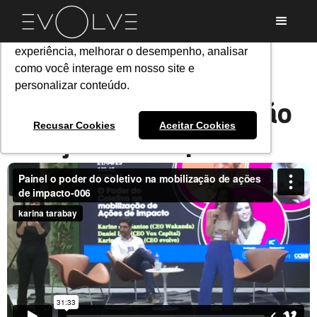
Utilizamos cookies para oferecer melhor
experiência, melhorar o desempenho, analisar
Curso
como você interage em nosso site e
Painel o poder do
WORLD CREATIVITY DAY RJ 2025
personalizar conteúdo.
coletivo na mobilização
PROGRESS
Recusar Cookies
Aceitar Cookies
de ações de impacto
All lessons
Beleza, diversidade e inclusão
ImpactHub no WCD
Impacto Social e a Wakanda
O poder das regiões periféricas