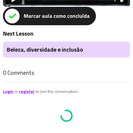
Painel Empreendedorismo Periférico -
Soluções Regenerativas e Rentáveis em
Marcar aula como concluída
Regiões de Maior Vulnerabilidade
Next Lesson
Current
Painel o poder do coletivo na mobilização
de ações de impacto
Beleza, diversidade e inclusão
Porque negócios de impacto são de fato
o melhor negócio
0
Comments
Talk “Burning Community os 10 princípios
do Burning Man aplicados à evolução
pessoal”
Login
or
register
to join the conversation.