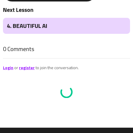
Next Lesson
4. BEAUTIFUL AI
4. BEAUTIFUL AI
5. AKKIO
6. DALL-E
0
Comments
7. CLIPDROP
8. CAPTIONS
Login
or
register
to join the conversation.
9. GOOGLE LENS