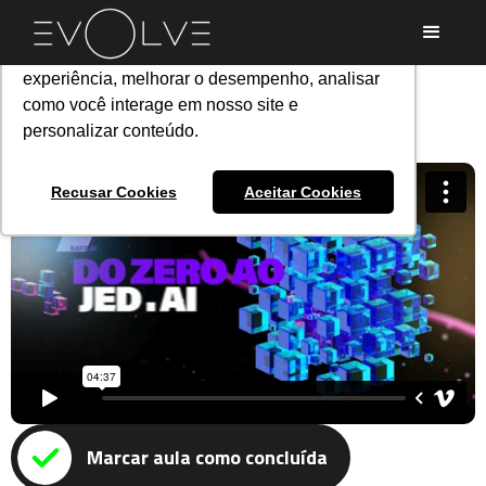
Utilizamos cookies para oferecer melhor
experiência, melhorar o desempenho, analisar
Curso
como você interage em nosso site e
3. GAMMA
Do Zero ao Jed.AI
personalizar conteúdo.
PROGRESS
Recusar Cookies
Aceitar Cookies
All lessons
0. Dicas e pré-sets
1. Chat GPT
2. CLAUDE
Marcar aula como concluída
Current
3. GAMMA