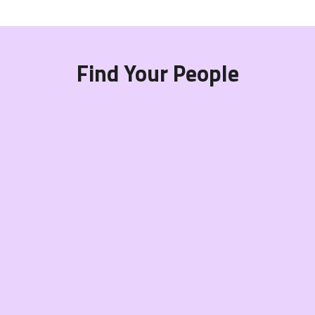
Find Your People
James Marins
James Marins
conheça