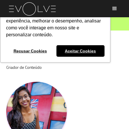
Utilizamos cookies para oferecer melhor
experiência, melhorar o desempenho, analisar
como você interage em nosso site e
personalizar conteúdo.
Find Your People
>
About
João Silva
Recusar Cookies
Aceitar Cookies
Criador de Conteúdo