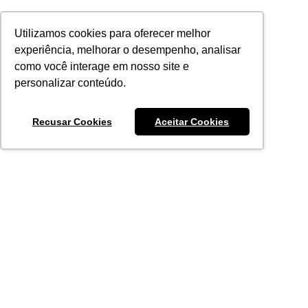
SPA Authentication Sample
Utilizamos cookies para oferecer melhor
experiência, melhorar o desempenho, analisar
Welcome to our page!
como você interage em nosso site e
Log in
Log out
personalizar conteúdo.
Recusar Cookies
Aceitar Cookies