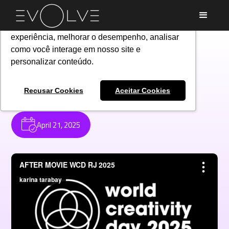
Utilizamos cookies para oferecer melhor
experiência, melhorar o desempenho, analisar
como você interage em nosso site e
Experiências
>
web serie
personalizar conteúdo.
WORLD CREATIVITY
DAY RJ 2025
Recusar Cookies
Aceitar Cookies
April 21, 2025