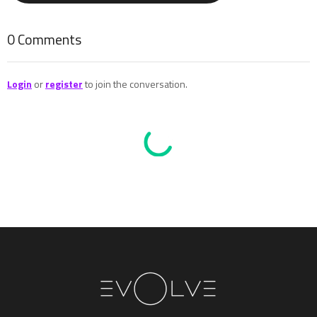
0
Comments
Login
or
register
to join the conversation.