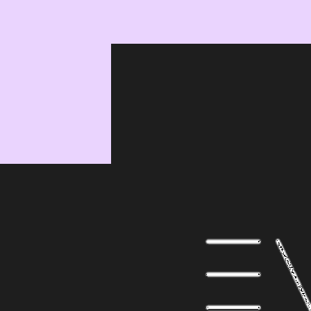
Karine Oliveira
CEO da Wakanda
conheça