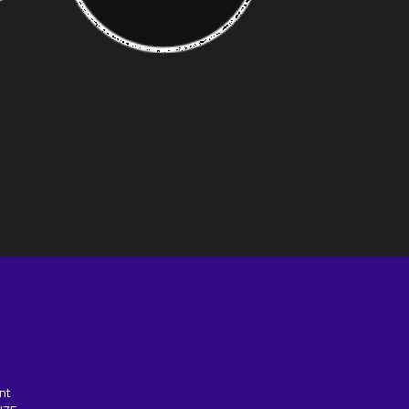
c
Foundation in community
e
nt