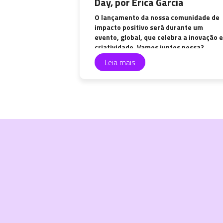
Day, por Érica Garcia
O lançamento da nossa comunidade de
impacto positivo será durante um
evento, global, que celebra a inovação e
criatividade. Vamos juntos nessa?
Leia mais