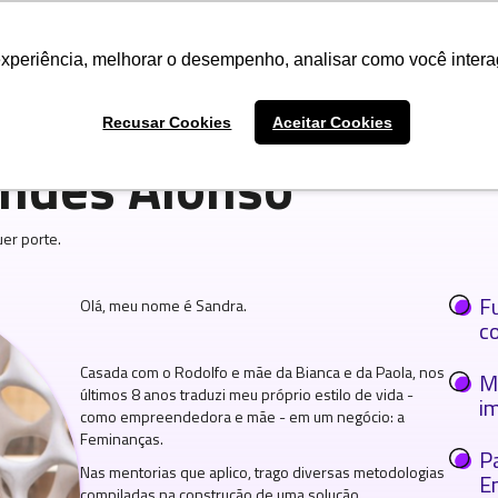
Talent Market
A evolve
experiência, melhorar o desempenho, analisar como você intera
Recusar Cookies
Aceitar Cookies
ndes Alonso
er porte.
F
Olá, meu nome é Sandra.
c
Casada com o Rodolfo e mãe da Bianca e da Paola, nos
M
últimos 8 anos traduzi meu próprio estilo de vida -
i
como empreendedora e mãe - em um negócio: a
Feminanças.
P
Nas mentorias que aplico, trago diversas metodologias
E
compiladas na construção de uma solução