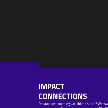
multi-format and
multiplatform
IMPACT
CONNECTIONS
Do you have anything valuable to share? We wa