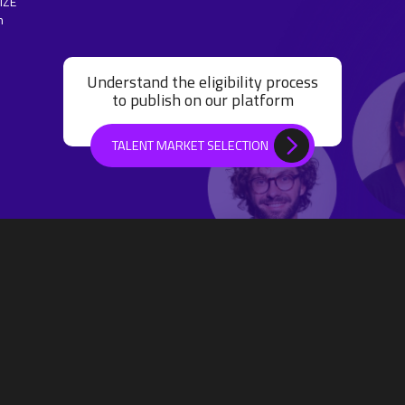
IZE
n
Understand the eligibility process
to publish on our platform
TALENT MARKET SELECTION