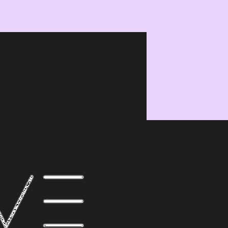
Eduardo Ramos
Designer e brand strategist.
#be_unique
conheça