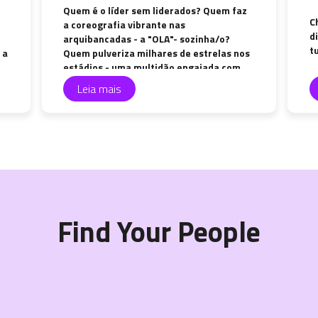
Quem é o líder sem liderados? Quem faz
C
a coreografia vibrante nas
d
arquibancadas - a "OLA"- sozinha/o?
t
 a
Quem pulveriza milhares de estrelas nos
estádios - uma multidão engajada com
seus celulares em punho e lanternas
Leia mais
acesas - nos momentos soft dos shows
de hard rock?
Find Your People