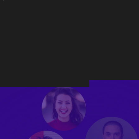
onnected to create
xcellence and prosperity