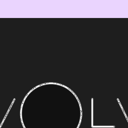
Érica Garcia
Jazz Carmona
Produtora cultural.
Transformação digital.
#conexões_de_impacto
#tech_to_impact
conheça
conheça