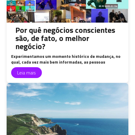
Por quê negócios conscientes
são, de fato, o melhor
negócio?
Experimentamos um momento histórico de mudança, no
qual, cada vez mais bem informadas, as pessoas
abandonam a visão estreita e linear das suas escolhas de
Leia mais
consumo para adotar um posicionamento sistêmico;
compreendem a origem, a composição e o fim dos
recursos que estarão sob seus cuidados. As dinâmicas de
mercado irão evidenciar cada vez mais o mindset
abrangente dos seus atores nas próximas décadas.